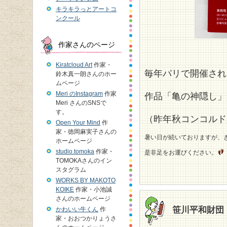
キラキラっとアートコ
ンクール
作家さんのページ
Kiratcloud Art
作家・
毎年パリで開催され
鈴木真一朗さんのホー
ムページ
Meri のInstagram
作家
作品「亀の神隠し」
Meri さんのSNSで
す。
（昨年秋コンコルド
Open Your Mind
作
家・徳岡麻実子さんの
暑い日が続いておりますが、
ホームページ
studio.tomoka
作家・
是非足をお運びください。
TOMOKAさんのイン
スタグラム
WORKS BY MAKOTO
KOIKE
作家・小池誠
さんのホームページ
笹川平和財団
かわいい牛くん
作
家・おおつかりょうさ