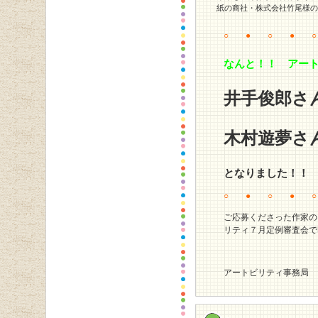
紙の商社・株式会社竹尾様の
○ ● ○ ● 
なんと！！
アー
井手俊郎さ
木村遊夢さ
となりました！！
○ ● ○ ● 
ご応募くださった作家の
リティ７月定例審査会で
アートビリティ事務局