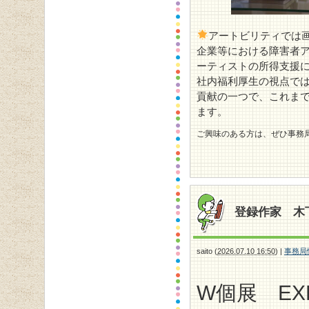
アートビリティでは
企業等における障害者
ーティストの所得支援
社内福利厚生の視点で
貢献の一つで、これま
ます。
ご興味のある方は、ぜひ事務局までお
登録作家 木
saito
(
2026.07.10 16:50
)
|
事務局
W個展 EXH