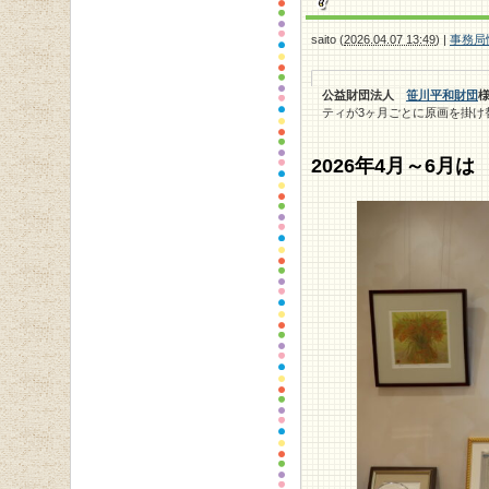
saito
(
2026.04.07 13:49
)
|
事務局
公益財団法人
笹川平和財団
ティが3ヶ月ごとに原画を掛け
2026年4
月～6
月は