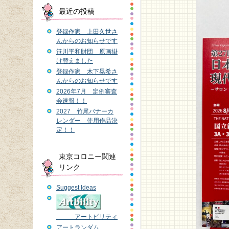
最近の投稿
登録作家 上田久世さ
んからのお知らせです
笹川平和財団 原画掛
け替えました
登録作家 木下晃希さ
んからのお知らせです
2026年7月 定例審査
会速報！！
2027 竹尾バナーカ
レンダー 使用作品決
定！！
東京コロニー関連
リンク
Suggest Ideas
アートビリティ
アートランダム