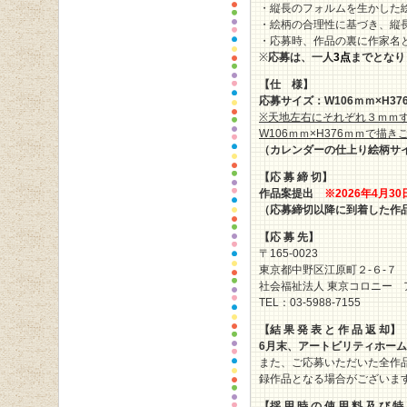
・縦長のフォルムを生かした
・絵柄の合理性に基づき、縦
・応募時、作品の裏に作家名
※
応募は、一人
3点
までとなり
【仕 様】
応募サイズ：W106ｍｍ×H37
※天地左右にそれぞれ３ｍｍ
W106ｍｍ×H376ｍｍで描
（カレンダーの仕上り絵柄サイ
【応 募 締 切】
作品案提出
※
2026
年4
月30
（応募締切
以降に到着した作
【応 募 先】
〒165-0023
東京都中野区江原町２-６-７
社会福祉法人 東京コロニー 
TEL：03-5988-7155
【結 果 発 表 と 作 品 返 却】
6月末
、アートビリティホーム
また、ご応募いただいた全作
録作品となる場合がございま
【採 用 時 の 使 用 料 及 び 特