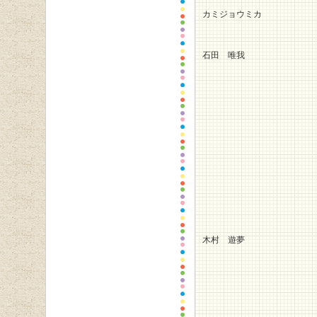
カミジョウミカ
石田 唯我
木村 遊夢