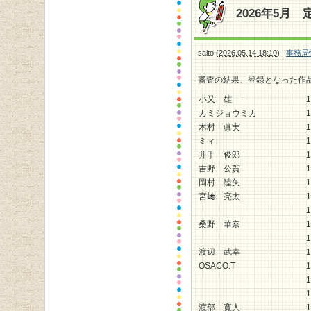
2026年5月
saito
(
2026.05.14 18:10
)
|
事務局
審査の結果、登録となった作
小又 雄一
1
カミジョウミカ
1
木村 眞実
1
ミィ
1
井手 俊郎
1
吉野 公賀
1
岡村 陸矢
1
宮﨑 亮太
1
1
桑野 華奈
1
1
渡辺 武幸
1
OSACO.T
1
1
1
渡部 寛人
1