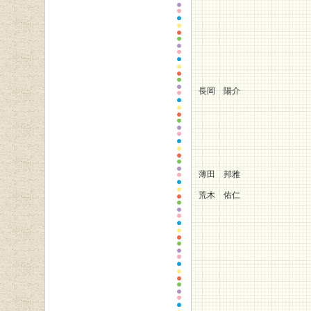
長岡 陽介
薄田 邦雅
荒木 佑仁