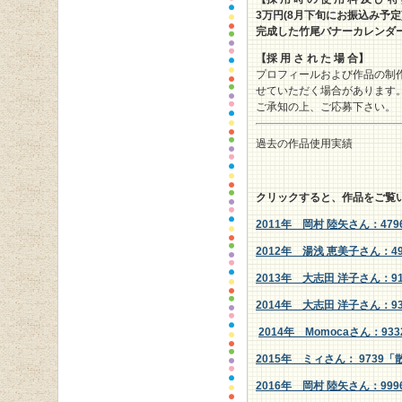
3
万円(8月下旬にお振込み予定
完成した竹尾バナーカレンダ
【採 用 さ れ た 場 合】
プロフィールおよび作品の制
せていただく場合があります
ご承知の上、ご応募下さい。
過去の作品使用実績
クリックすると、作品をご覧
2011年 岡村 陸矢さん：4
2012年 湯浅 恵美子さん：
2013年 大志田 洋子さん：
2014年 大志田 洋子さん：9
2014年 Momocaさん：9
2015年 ミィさん： 9739
2016年 岡村 陸矢さん：9