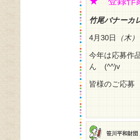
★ 登録作
竹尾バナーカ
4月30日
（木）
今年は応募作
ん (^^)v
皆様のご応募
笹川平和財団