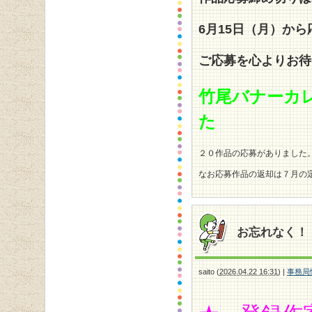
6
月15日（月）か
ご応募を心よりお待
竹尾バナーカ
た
２０作品の応募がありました
なお応募作品の返却は７月の
お忘れなく！
saito
(
2026.04.22 16:31
)
|
事務局