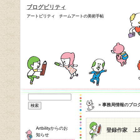
ブログビリティ
アートビリティ チームアートの美術手帖
» 事務局情報
のブロ
Artbilityからのお
登録作家 上
知らせ