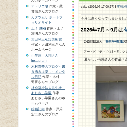
んのホームページ
アトリエ蔵
作家・蔵
saito
(
2026.07.17 09:37
)
|
事務局
貫信さんのブログ
カタツムリ ポートフ
今月は遅くなってしまいました
ォリオサイト
土子 Blog
作家・土子
2026年7
月～9
月は
雅明さんのブログ
太田利三私設美術館
公益財団法人
笹川平和財団
作家・太田利三さんの
ホームページ
アートビリティでは3ヶ月ごと
小笠原 大翔さん
夏らしい有銘さんの作品７
Instagram
木村遊夢のブログ～書
き描きは楽し～メンタ
ル日記
作家・木村
遊夢さんのブログ
社会福祉法人共生社
あじさい学園
作家・
あじさい学園さんのホ
ームページ
絵画記録
作家・戸苅
宏二さんのブログ