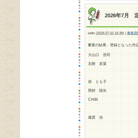
2026年7月
saito
(
2026.07.02 16:38
)
|
事務局
審査の結果、登録となった作
大山口 浩司
石附 若菜
前 とも子
岡村 陸矢
CHiBi
蔵貫 信