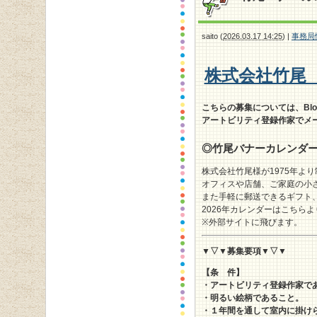
saito
(
2026.03.17 14:25
)
|
事務局
株式会社竹尾
こちらの募集については、Bl
アートビリティ登録作家でメ
◎竹尾バナーカレンダ
株式会社竹尾様が1975年よ
オフィスや店舗、ご家庭の小
また手軽に郵送できるギフト
2026年カレンダーはこちら
※外部サイトに飛びます。
▼▽▼募集要項▼▽▼
【条 件】
・アートビリティ登録作家で
・明るい絵柄であること。
・１
年間を通して室内に掛け