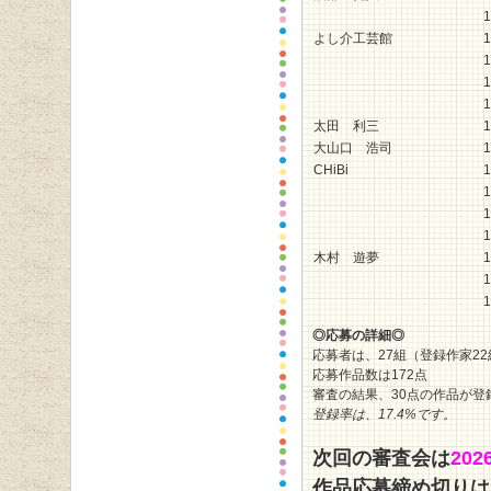
1
よし介工芸館
1
1
1
1
太田 利三
1
大山口 浩司
1
CHiBi
1
1
1
1
木村 遊夢
1
1
1
◎応募の詳細◎
応募者は、27組（登録作家22
応募作品数は172点
審査の結果、30点の作品が登
登録率は、17.4
%です。
次回の審査会は
202
作品応募締め切りは2