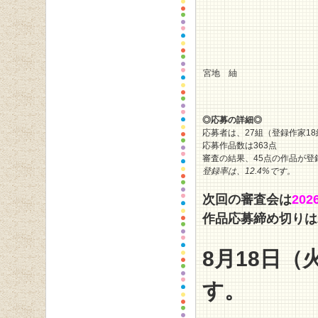
宮地 紬
◎応募の詳細◎
応募者は、27組（登録作家18
応募作品数は363点
審査の結果、45点の作品が登
登録率は、12
.4
%です。
次回の審査会は
202
作品応募締め切りは2
8
月18日（
す。