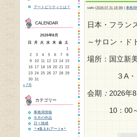
アートビリティとは？
saito
(
2026.07.31 18:38
)
|
事務局
日本・フランス
CALENDAR
2026年8月
～サロン・ド
日
月
火
水
木
金
土
1
2
3
4
5
6
7
8
場所：国立新
9
10
11
12
13
14
15
16
17
18
19
20
21
22
23
24
25
26
27
28
29
３A・３
30
31
« 7月
会期
：
2026
カテゴリー
10：00～1
事務局情報
今月の作品
日々雑感
＊♦集まれアート♦＊