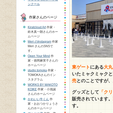
ンクール
作家さんのページ
Kiratcloud Art
作家・
鈴木真一朗さんのホー
ムページ
Meri のInstagram
作家
Meri さんのSNSで
す。
Open Your Mind
作
家・徳岡麻実子さんの
ホームページ
東ゲート
にある
大丸
studio.tomoka
作家・
いたミャクミャクと
TOMOKAさんのイン
スタグラム
売
とのことですが、
WORKS BY MAKOTO
KOIKE
作家・小池誠
グッズとして
「クリ
さんのホームページ
販売されています。
かわいい牛くん
作
家・おおつかりょうさ
す。
んのホームページ