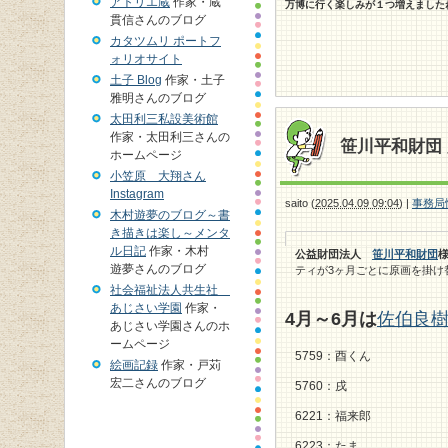
アトリエ蔵
作家・蔵
万博に行く楽しみが１つ増えました
貫信さんのブログ
カタツムリ ポートフ
ォリオサイト
土子 Blog
作家・土子
雅明さんのブログ
太田利三私設美術館
作家・太田利三さんの
笹川平和財団
ホームページ
小笠原 大翔さん
Instagram
saito
(
2025.04.09 09:04
)
|
事務局
木村遊夢のブログ～書
き描きは楽し～メンタ
ル日記
作家・木村
公益財団法人
笹川平和財団
遊夢さんのブログ
ティが3ヶ月ごとに原画を掛け
社会福祉法人共生社
あじさい学園
作家・
4
月～6
月は
佐伯良
あじさい学園さんのホ
ームページ
5759：酉くん
絵画記録
作家・戸苅
宏二さんのブログ
5760：戌
6221：福来郎
6223：たま