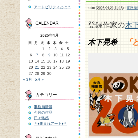
アートビリティとは？
saito
(
2025.04.21 11:15
)
|
事務局
登録作家の
木
CALENDAR
2025年4月
木下晃希
「ど
日
月
火
水
木
金
土
1
2
3
4
5
6
7
8
9
10
11
12
13
14
15
16
17
18
19
20
21
22
23
24
25
26
27
28
29
30
« 3月
5月 »
カテゴリー
事務局情報
今月の作品
日々雑感
＊♦集まれアート♦＊