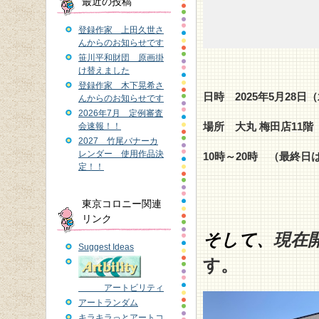
最近の投稿
登録作家 上田久世さ
んからのお知らせです
笹川平和財団 原画掛
け替えました
登録作家 木下晃希さ
日時 2025
年5月28
日（
んからのお知らせです
2026年7月 定例審査
場所 大丸 梅田店11
会速報！！
2027 竹尾バナーカ
レンダー 使用作品決
10時～20時 （最終日
定！！
東京コロニー関連
リンク
そして、
現在
Suggest Ideas
す。
アートビリティ
アートランダム
キラキラっとアートコ