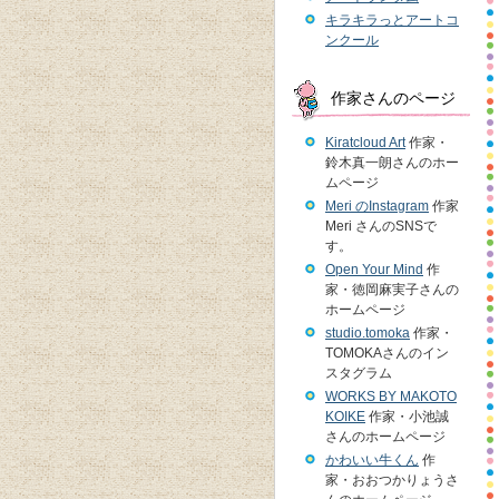
キラキラっとアートコ
ンクール
作家さんのページ
Kiratcloud Art
作家・
鈴木真一朗さんのホー
ムページ
Meri のInstagram
作家
Meri さんのSNSで
す。
Open Your Mind
作
家・徳岡麻実子さんの
ホームページ
studio.tomoka
作家・
TOMOKAさんのイン
スタグラム
WORKS BY MAKOTO
KOIKE
作家・小池誠
さんのホームページ
かわいい牛くん
作
家・おおつかりょうさ