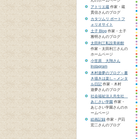
んのホームページ
アトリエ蔵
作家・蔵
貫信さんのブログ
カタツムリ ポートフ
ォリオサイト
土子 Blog
作家・土子
雅明さんのブログ
太田利三私設美術館
作家・太田利三さんの
ホームページ
小笠原 大翔さん
Instagram
木村遊夢のブログ～書
き描きは楽し～メンタ
ル日記
作家・木村
遊夢さんのブログ
社会福祉法人共生社
あじさい学園
作家・
あじさい学園さんのホ
ームページ
絵画記録
作家・戸苅
宏二さんのブログ