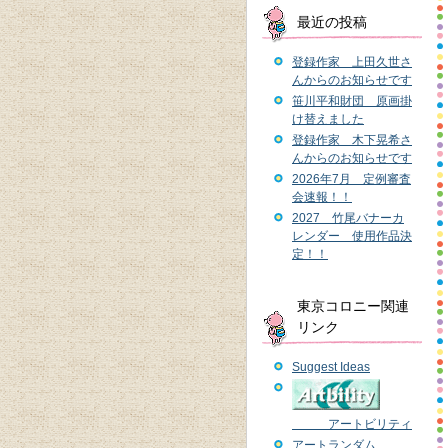
最近の投稿
登録作家 上田久世さ
んからのお知らせです
笹川平和財団 原画掛
け替えました
登録作家 木下晃希さ
んからのお知らせです
2026年7月 定例審査
会速報！！
2027 竹尾バナーカ
レンダー 使用作品決
定！！
東京コロニー関連
リンク
Suggest Ideas
アートビリティ
アートランダム