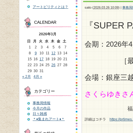
アートビリティとは？
saito
(
2026.03.26 10:09
)
|
事務局
CALENDAR
『SUPER P
2026年3月
日
月
火
水
木
金
土
会期：2026年4月
1
2
3
4
5
6
7
8
9
10
11
12
13
14
［最終日
15
16
17
18
19
20
21
22
23
24
25
26
27
28
29
30
31
会場：銀座三
« 2月
4月 »
カテゴリー
さくらゆきさ
事務局情報
福永紙工＜空
今月の作品
日々雑感
＊♦集まれアート♦＊
詳細はコチラ
https://prtime