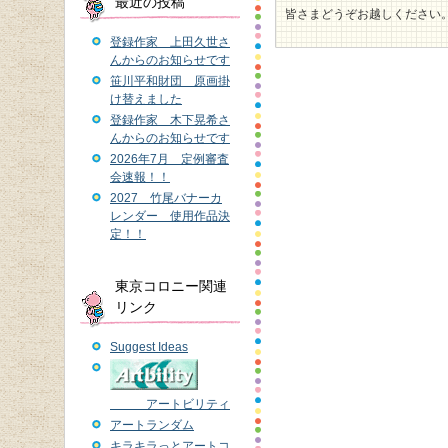
最近の投稿
皆さまどうぞお越しください
登録作家 上田久世さ
んからのお知らせです
笹川平和財団 原画掛
け替えました
登録作家 木下晃希さ
んからのお知らせです
2026年7月 定例審査
会速報！！
2027 竹尾バナーカ
レンダー 使用作品決
定！！
東京コロニー関連
リンク
Suggest Ideas
アートビリティ
アートランダム
キラキラっとアートコ