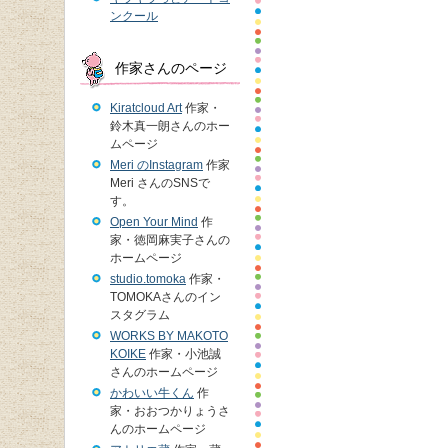
ンクール
作家さんのページ
Kiratcloud Art
作家・
鈴木真一朗さんのホー
ムページ
Meri のInstagram
作家
Meri さんのSNSで
す。
Open Your Mind
作
家・徳岡麻実子さんの
ホームページ
studio.tomoka
作家・
TOMOKAさんのイン
スタグラム
WORKS BY MAKOTO
KOIKE
作家・小池誠
さんのホームページ
かわいい牛くん
作
家・おおつかりょうさ
んのホームページ