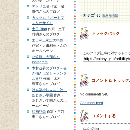
んのホームページ
アトリエ蔵
作家・蔵
貫信さんのブログ
カテゴリ
:
事務局情報
カタツムリ ポートフ
ォリオサイト
土子 Blog
作家・土子
トラックバック
雅明さんのブログ
太田利三私設美術館
作家・太田利三さんの
ホームページ
このブログ記事に対するトラッ
小笠原 大翔さん
Instagram
木村遊夢のブログ～書
き描きは楽し～メンタ
ル日記
作家・木村
コメント & トラッ
遊夢さんのブログ
社会福祉法人共生社
No comments yet.
あじさい学園
作家・
あじさい学園さんのホ
Comment feed
ームページ
絵画記録
作家・戸苅
コメントする
宏二さんのブログ
名前(必須)