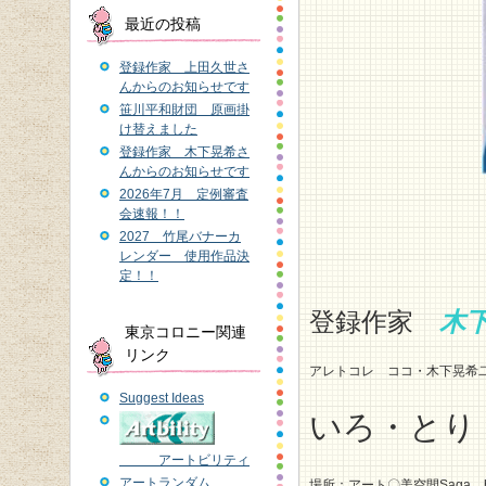
最近の投稿
登録作家 上田久世さ
んからのお知らせです
笹川平和財団 原画掛
け替えました
登録作家 木下晃希さ
んからのお知らせです
2026年7月 定例審査
会速報！！
2027 竹尾バナーカ
レンダー 使用作品決
定！！
登録作家
木
東京コロニー関連
リンク
アレトコレ ココ・木下晃希
Suggest Ideas
いろ・とり
アートビリティ
アートランダム
場所：アート〇美空間Saga http:/