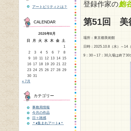
登録作家の
鮑
アートビリティとは？
第51回 
CALENDAR
2026年8月
場所：東京都美術館
日
月
火
水
木
金
土
日時：2025.10.8（水）～14
1
2
3
4
5
6
7
8
9：30～17：30入場は終了3
9
10
11
12
13
14
15
16
17
18
19
20
21
22
23
24
25
26
27
28
29
30
31
« 7月
カテゴリー
事務局情報
今月の作品
日々雑感
＊♦集まれアート♦＊