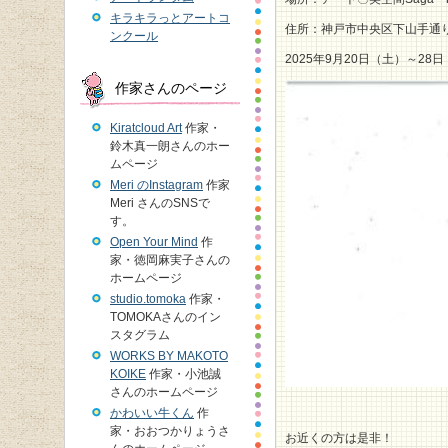
キラキラっとアートコ
住所：神戸市中央区下山手通り2
ンクール
2025年9月20日（土）～2
作家さんのページ
Kiratcloud Art
作家・
鈴木真一朗さんのホー
ムページ
Meri のInstagram
作家
Meri さんのSNSで
す。
Open Your Mind
作
家・徳岡麻実子さんの
ホームページ
studio.tomoka
作家・
TOMOKAさんのイン
スタグラム
WORKS BY MAKOTO
KOIKE
作家・小池誠
さんのホームページ
かわいい牛くん
作
家・おおつかりょうさ
お近くの方は是非！