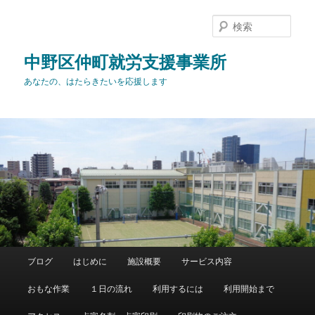
メ
イ
検
ン
索
コ
中野区仲町就労支援事業所
ン
あなたの、はたらきたいを応援します
テ
ン
ツ
へ
移
動
メ
ブログ
はじめに
施設概要
サービス内容
イ
ン
おもな作業
１日の流れ
利用するには
利用開始まで
メ
ニ