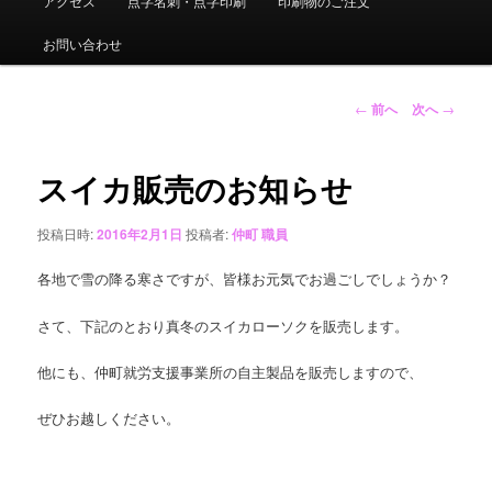
アクセス
点字名刺・点字印刷
印刷物のご注文
ュ
ー
お問い合わせ
投
←
前へ
次へ
→
稿
ナ
ビ
スイカ販売のお知らせ
ゲ
ー
投稿日時:
2016年2月1日
投稿者:
仲町 職員
シ
ョ
各地で雪の降る寒さですが、皆様お元気でお過ごしでしょうか？
ン
さて、下記のとおり真冬のスイカローソクを販売します。
他にも、仲町就労支援事業所の自主製品を販売しますので、
ぜひお越しください。