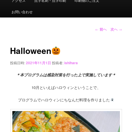
アクセス
点字名刺・点字印刷
印刷物のご注文
ュ
ー
お問い合わせ
投
←
前へ
次へ
→
稿
ナ
ビ
Halloween
ゲ
ー
投稿日時:
2021年11月1日
投稿者:
ishihara
シ
ョ
＊本プログラムは感染対策を行った上で実施しています＊
ン
10月といえばハロウィンということで、
プログラムでハロウィンにちなんだ料理を作りました