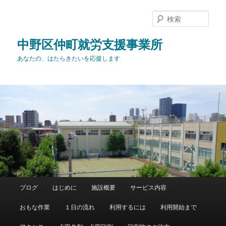
メ
イ
検
ン
索
コ
中野区仲町就労支援事業所
ン
あなたの、はたらきたいを応援します
テ
ン
ツ
へ
移
動
メ
ブログ
はじめに
施設概要
サービス内容
イ
ン
おもな作業
１日の流れ
利用するには
利用開始まで
メ
ニ