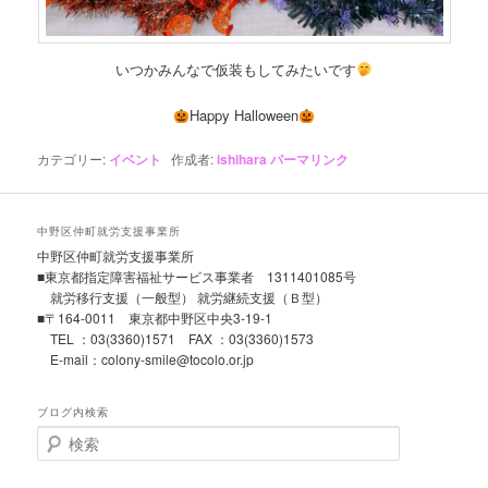
いつかみんなで仮装もしてみたいです
Happy Halloween
カテゴリー:
イベント
作成者:
ishihara
パーマリンク
中野区仲町就労支援事業所
中野区仲町就労支援事業所
■東京都指定障害福祉サービス事業者 1311401085号
就労移行支援（一般型） 就労継続支援（Ｂ型）
■〒164-0011 東京都中野区中央3-19-1
TEL ：03(3360)1571 FAX ：03(3360)1573
E-mail：colony-smile@tocolo.or.jp
ブログ内検索
検
索