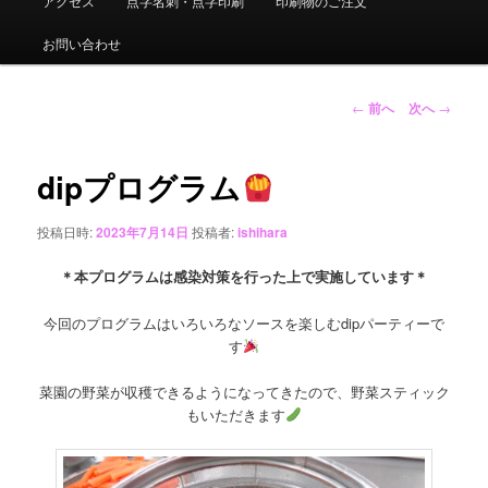
アクセス
点字名刺・点字印刷
印刷物のご注文
ュ
ー
お問い合わせ
投
←
前へ
次へ
→
稿
ナ
ビ
dipプログラム
ゲ
ー
投稿日時:
2023年7月14日
投稿者:
ishihara
シ
ョ
＊本プログラムは感染対策を行った上で実施しています＊
ン
今回のプログラムはいろいろなソースを楽しむdipパーティーで
す
菜園の野菜が収穫できるようになってきたので、野菜スティック
もいただきます