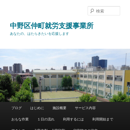
メ
イ
検
ン
索
コ
中野区仲町就労支援事業所
ン
あなたの、はたらきたいを応援します
テ
ン
ツ
へ
移
動
メ
ブログ
はじめに
施設概要
サービス内容
イ
ン
おもな作業
１日の流れ
利用するには
利用開始まで
メ
ニ