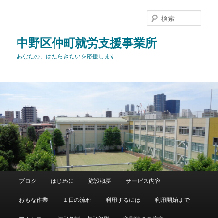
メ
イ
検
ン
索
コ
中野区仲町就労支援事業所
ン
あなたの、はたらきたいを応援します
テ
ン
ツ
へ
移
動
メ
ブログ
はじめに
施設概要
サービス内容
イ
ン
おもな作業
１日の流れ
利用するには
利用開始まで
メ
ニ