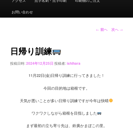
アクセス
点字名刺・点字印刷
印刷物のご注文
ュ
ー
お問い合わせ
投
←
前へ
次へ
→
稿
ナ
ビ
日帰り訓練
ゲ
ー
投稿日時:
2024年12月25日
投稿者:
ishihara
シ
ョ
11月22日(金)日帰り訓練に行ってきました！
ン
今回の目的地は箱根です。
天気が悪いことが多い日帰り訓練ですが今年は快晴
ワクワクしながら箱根を目指しました
まず最初の立ち寄り先は、鈴廣かまぼこの里。