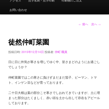
アクセス
点字名刺・点字印刷
印刷物のご注文
ュ
ー
お問い合わせ
投
←
前へ
次へ
→
稿
ナ
ビ
徒然仲町菜園
ゲ
ー
投稿日時:
2015年12月14日
投稿者:
仲町 職員
シ
ョ
日に日に外気が寒さを増してゆく中、皆さまどのようにお過ごし
ン
でしょうか？
仲町菜園ではこの寒さに負けずまだまだ茄子、ピーマン、トマ
ト、インゲン豆などが育っております。
二十日大根は葉の部分こそ寒さでしおれてきていますが、土に埋
まった部分はたくましく、赤い頭を土から出して存在をアピール
しております。