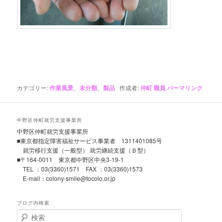
カテゴリー:
作業風景
、
未分類
、
製品
作成者:
仲町 職員
パーマリンク
中野区仲町就労支援事業所
中野区仲町就労支援事業所
■東京都指定障害福祉サービス事業者 1311401085号
就労移行支援（一般型） 就労継続支援（Ｂ型）
■〒164-0011 東京都中野区中央3-19-1
TEL ：03(3360)1571 FAX ：03(3360)1573
E-mail：colony-smile@tocolo.or.jp
ブログ内検索
検