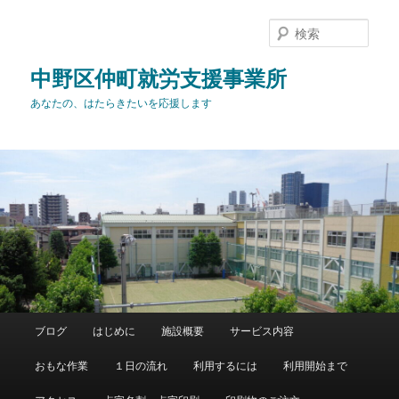
メ
イ
検
ン
索
コ
中野区仲町就労支援事業所
ン
あなたの、はたらきたいを応援します
テ
ン
ツ
へ
移
動
メ
ブログ
はじめに
施設概要
サービス内容
イ
ン
おもな作業
１日の流れ
利用するには
利用開始まで
メ
ニ