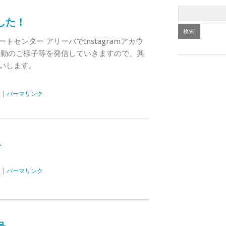
ました！
センター アリーバでInstagramアカウ
活動のご様子等を発信していきますので、興
いします。
|
パーマリンク
号
|
パーマリンク