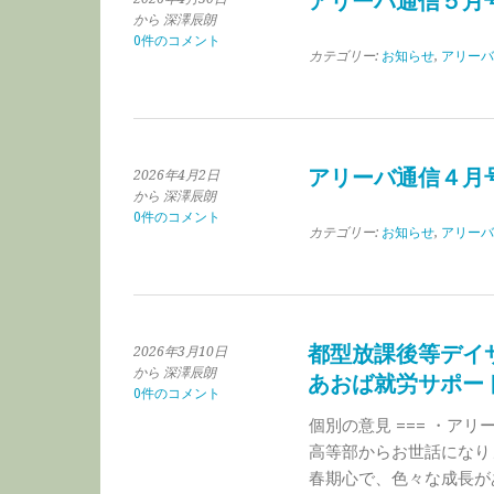
アリーバ通信５月
から 深澤辰朗
0件のコメント
カテゴリー:
お知らせ
,
アリーバ
アリーバ通信４月
2026年4月2日
から 深澤辰朗
0件のコメント
カテゴリー:
お知らせ
,
アリーバ
都型放課後等デイ
2026年3月10日
から 深澤辰朗
あおば就労サポー
0件のコメント
個別の意見 === ・ア
高等部からお世話になり
春期心で、色々な成長が