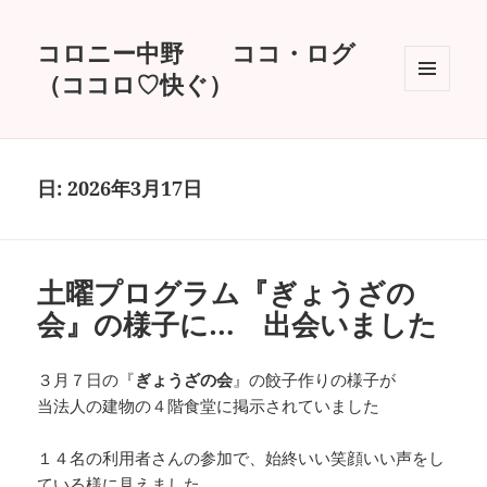
コロニー中野 ココ・ログ
（ココロ♡快ぐ）
メニュ
ーとウ
ィジェ
ット
日:
2026年3月17日
土曜プログラム『ぎょうざの
会』の様子に… 出会いました
３月７日の『
ぎょうざの会
』の餃子作りの様子が
当法人の建物の４階食堂に掲示されていました
１４名の利用者さんの参加で、始終いい笑顔いい声をし
ている様に見えました