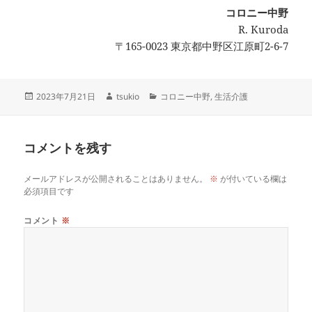
コロニー中野
R. Kuroda
〒165-0023 東京都中野区江原町2-6-7
投
作
カ
2023年7月21日
tsukio
コロニー中野
,
生活介護
稿
成
テ
日:
者
ゴ
リ
コメントを残す
ー
メールアドレスが公開されることはありません。
※
が付いている欄は
必須項目です
コメント
※