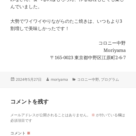
んでいました。
大勢でワイワイやりながらのたこ焼きは、いつもより3
割増しで美味しかったです！
コロニー中野
Moriyama
〒165-0023 東京都中野区江原町2-6-7
投
作
カ
2024年5月27日
moriyama
コロニー中野
,
プログラム
稿
成
テ
日:
者
ゴ
リ
コメントを残す
ー
メールアドレスが公開されることはありません。
※
が付いている欄は
必須項目です
コメント
※