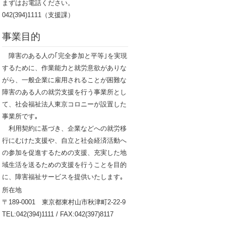
まずはお電話ください。
042(394)1111（支援課）
事業目的
障害のある人の｢完全参加と平等｣を実現
するために、作業能力と就労意欲がありな
がら、一般企業に雇用されることが困難な
障害のある人の就労支援を行う事業所とし
て、社会福祉法人東京コロニーが設置した
事業所です｡
利用契約に基づき、企業などへの就労移
行にむけた支援や、自立と社会経済活動へ
の参加を促進するための支援、充実した地
域生活を送るための支援を行うことを目的
に、障害福祉サービスを提供いたします｡
所在地
〒189-0001 東京都東村山市秋津町2-22-9
TEL:042(394)1111 / FAX:042(397)8117