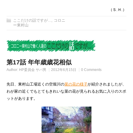
（Ｓ.Ｈ.）
ここだけの話ですが...
,
コロニ
ー東村山
第17話 年年歳歳花相似
Author:
HP委員会 サバ男
2012年6月15日
0 Comments
先日、東村山工場近くの空堀川の
菜の花の様子
が紹介されましたが、
わが家の近くでもとてもきれいな菜の花が見られるお気に入りのスポ
ットがあります。