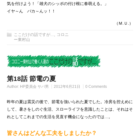
気を付けよう！「雄犬のシッポの付け根に春萌える。」
イヤ～ん バカ～んッ！！
（Ｍ.Ｕ.）
ここだけの話ですが...
,
コロニ
ー東村山
第18話 節電の夏
Author:
HP委員会 サバ男
2012年6月21日
0 Comments
昨年の夏は震災の後で、節電を強いられた夏でした。冷房を控えめに
して、暑さをしのぐ生活、スローライフを意識したことは、それはそ
れとしてこれまでの生活を見直す機会になったのでは…。
皆さんはどんな工夫をしましたか？