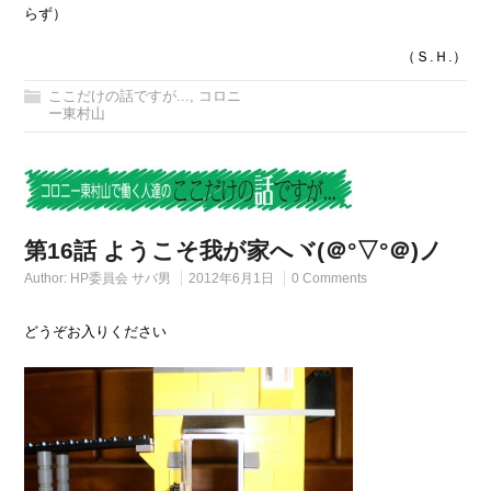
らず）
（Ｓ.Ｈ.）
ここだけの話ですが...
,
コロニ
ー東村山
第16話 ようこそ我が家へヾ(＠°▽°＠)ノ
Author:
HP委員会 サバ男
2012年6月1日
0 Comments
どうぞお入りください