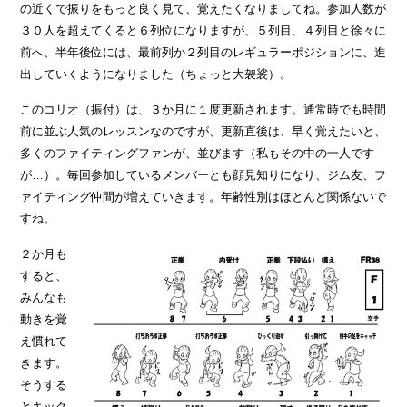
の近くで振りをもっと良く見て、覚えたくなりましてね。参加人数が
３０人を超えてくると６列位になりますが、５列目、４列目と徐々に
前へ、半年後位には、最前列か２列目のレギュラーポジションに、進
出していくようになりました（ちょっと大袈裟）。
このコリオ（振付）は、３か月に１度更新されます。通常時でも時間
前に並ぶ人気のレッスンなのですが、更新直後は、早く覚えたいと、
多くのファイティングファンが、並びます（私もその中の一人です
が…）。毎回参加しているメンバーとも顔見知りになり、ジム友、フ
ァイティング仲間が増えていきます。年齢性別はほとんど関係ないで
すね。
２か月も
すると、
みんなも
動きを覚
え慣れて
きます。
そうする
とキック