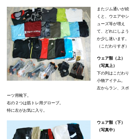
またジム通いが続
くと、ウエアやシ
ューズ等が増え
て、どれにしよう
か少し迷います。
（こだわりすぎ）
ウェア類（上）
（写真上）
下の列はこだわり
小物アイテム。
左からラン、スポ
ーツ用靴下。
右の２つは筋トレ用グローブ。
特に左がお気に入り。
ウェア類（下）
（写真中）