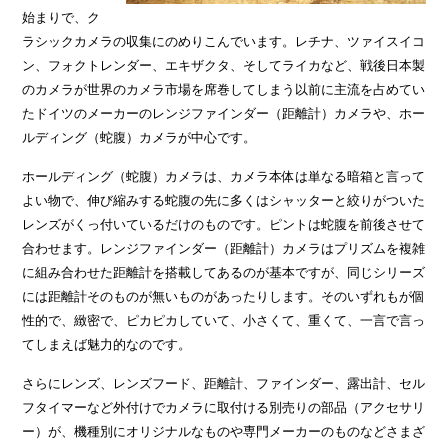
始まりで、ク
ラシックカメラの収集にのめりこんでいます。レチナ、ツァイスイコ
ン、フォクトレンダー、エキザクタ、そしてライカなど、戦後日本製
のカメラが世界のカメラ市場を席巻してしまう以前に主流を占めてい
たドイツのメーカーのレンジファインダー（距離計）カメラや、ホー
ルディング（蛇腹）カメラが中心です。
ホールディング（蛇腹）カメラは、カメラ本体は単なる暗箱と言って
よい物で、伸び縮みする蛇腹の先に多くはシャッターと絞りがついた
レンズがくっ付いているだけのものです。ピントは蛇腹を前後させて
合わせます。レンジファインダー（距離計）カメラはプリズムを複雑
に組み合わせた距離計を搭載してあるのが基本ですが、同じシリーズ
には距離計そのものが無いものがあったりします。そのいずれもが個
性的で、緻密で、ピカピカしていて、小さくて、重くて、一言で言っ
てしまえば魅力的なのです。
さらにレンズ、レンズフード、距離計、ファインダー、露出計、セル
フタイマーなど外付けでカメラに取付ける別売りの部品（アクセサリ
ー）が、機種別にオリジナルなものや専門メーカーのものなどさまざ