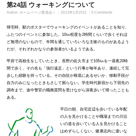
第24話 ウォーキングについて
Author:
ホームページ委員会Ｉ
2013年1月25日
0 Comments
帰宅時、駅のポスターでウォーキングのイベントがあることを知り、
ふたつのイベントに参加した。10㎞程度を2時間くらいで歩くそれほ
ど無理のないもので、年間を通していろいろな主催のものがあるよう
だが、それぞれかなりの参加者がいるようである。
甲府で高校生をしていたとき、長野の佐久市まで105㎞を一昼夜20時
間で歩く、その名も「強行遠足」という行事が毎年あり、連続して完
歩した経験を持っている。その自信が根底にあるせいか、移動手段が
自力のみになったときもさして困らない。学生時代新宿から下宿先の
調布まで、途中警官の職務質問を受けながら深夜歩いて帰ったことも
ある。
平日の朝、自宅近辺を歩いている年配
の人を見かけることや職場までの川沿
いの道を歩いている人を見かけること
はめずらしくない。健康志向に違いな