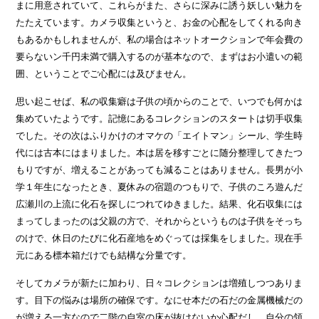
まに用意されていて、これらがまた、さらに深みに誘う妖しい魅力を
たたえています。カメラ収集というと、お金の心配をしてくれる向き
もあるかもしれませんが、私の場合はネットオークションで年会費の
要らないン千円未満で購入するのが基本なので、まずはお小遣いの範
囲、ということでご心配には及びません。
思い起こせば、私の収集癖は子供の頃からのことで、いつでも何かは
集めていたようです。記憶にあるコレクションのスタートは切手収集
でした。その次はふりかけのオマケの「エイトマン」シール、学生時
代には古本にはまりました。本は居を移すごとに随分整理してきたつ
もりですが、増えることがあっても減ることはありません。長男が小
学１年生になったとき、夏休みの宿題のつもりで、子供のころ遊んだ
広瀬川の上流に化石を探しにつれてゆきました。結果、化石収集には
まってしまったのは父親の方で、それからというものは子供をそっち
のけで、休日のたびに化石産地をめぐっては採集をしました。現在手
元にある標本箱だけでも結構な分量です。
そしてカメラが新たに加わり、日々コレクションは増殖しつつありま
す。目下の悩みは場所の確保です。なにせ本だの石だの金属機械だの
が増える一方なので二階の自室の床が抜けないか心配だし、自分の領