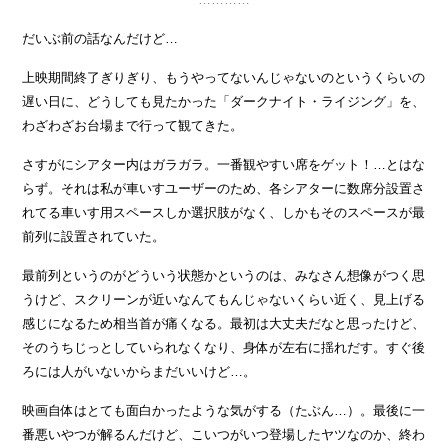
だいぶ前の話なんだけど…
上映期間終了ぎりぎり、もうやってないんじゃないのというくらいの
遅い日に、どうしても見たかった「ダークナイト・ライジング」を、
わざわざお台場まで行って観てきた。
さすがにシアター内はガラガラ。一番観やすい席をゲット！…とはな
らず。それは私が車いすユーザーのため、各シアターに数席分設置さ
れてる車いす用スペースしか選択肢がなく、しかもそのスペースが最
前列に設置されていた。
最前列というのがどういう状態かというのは、みなさん想像がつく思
うけど、スクリーンが近いなんてもんじゃないくらい近く、見上げる
感じになるため相当首が痛くなる。最初は大丈夫だなと思ったけど、
そのうちじっとしていられなくなり、身体が左右に揺れだす。すぐ後
ろには人がいないからまだいいけど…。
映画自体はとても面白かったような気がする（たぶん…）。最後に一
番悪いやつが解るんだけど、こいつがいつ登場したヤツなのか、終わ