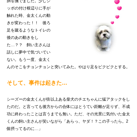
胴を撫でました。少しシ
ッポの付け根辺りに手が
触れた時、金太くんの動
きが変わった！！ 後ろ
足を蹴るようなトイレの
後のあの動きをし
た…？？ 飼い主さんは
話しに夢中で気づいてい
ない。もう一度、金太く
んのそこをチョンチョンと突いてみた。やはり足をピクピクとする。
そして、事件は起きた…
シーズーの金太くんが倍以上ある柴犬のチエちゃんに猛アタックをし
たのだ。と言っても後方からの合体にはとうてい距離が足りず、不成
功に終わったことは言うまでも無い。ただ、その光景に気付いた金太
くんの飼い主さんが笑いながら「あらっ、ヤダ！？この子ったら。2
個摂ってるのに…」