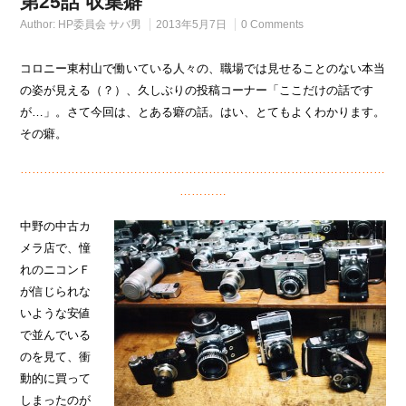
第25話 収集癖
Author:
HP委員会 サバ男
2013年5月7日
0 Comments
コロニー東村山で働いている人々の、職場では見せることのない本当
の姿が見える（？）、久しぶりの投稿コーナー「ここだけの話です
が…」。さて今回は、とある癖の話。はい、とてもよくわかります。
その癖。
…………………………………………………………………………………
…………
中野の中古カ
メラ店で、憧
れのニコンＦ
が信じられな
いような安値
で並んでいる
のを見て、衝
動的に買って
しまったのが