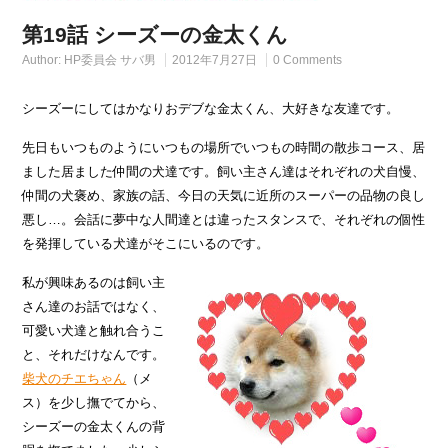
第19話 シーズーの金太くん
Author:
HP委員会 サバ男
2012年7月27日
0 Comments
シーズーにしてはかなりおデブな金太くん、大好きな友達です。
先日もいつものようにいつもの場所でいつもの時間の散歩コース、居
ました居ました仲間の犬達です。飼い主さん達はそれぞれの犬自慢、
仲間の犬褒め、家族の話、今日の天気に近所のスーパーの品物の良し
悪し…。会話に夢中な人間達とは違ったスタンスで、それぞれの個性
を発揮している犬達がそこにいるのです。
私が興味あるのは飼い主
さん達のお話ではなく、
可愛い犬達と触れ合うこ
と、それだけなんです。
柴犬のチエちゃん
（メ
ス）を少し撫でてから、
シーズーの金太くんの背