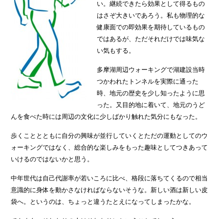
い。継続できたら効果として得るもの
はさぞ大きいであろう。私も物理的な
健康面での即効果を期待しているもの
ではあるが、ただそれだけでは味気な
い気もする。
多摩湖周辺ウォーキングで湖建設当時
つかわれたトンネルを実際に通った
時、地元の歴史を少し知ったように思
った。又目的地に着いて、地元のうど
んを食べた時には周辺の文化に少しばかり触れた気分にもなった。
歩くこととともに自分の興味が並行していくとただの運動としてのウ
ォーキングではなく、総合的な楽しみをもった趣味としてつきあって
いけるのではないかと思う。
中年世代は自己代謝率が若いころに比べ、格段に落ちてくるので相当
意識的に身体を動かさなければならないそうな。新しい酒は新しい皮
袋へ。というのは、ちょっと違うたとえになってしまったかな。