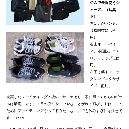
ジムで最近使うシ
ューズ。（写真
下）
左２足がラン専用
（格闘技にも使
用）。
右上オールマイテ
ィ、格闘技、エア
ロ、ステップに使
用。
右下は筋トレ、ボ
クシングエクササ
イズに使用。
充実したファイティングの後の、サウナそして家に帰ってからのビー
ルは最高！です。１日の疲れや、いやなことが吹っ飛びますね。この
ためにファイティングやってるみたいな…。でも飲みすぎには注意で
す。（ハイ）
このレッスンは週２回で、ウィークデーは夜の１回のみ、今日がその