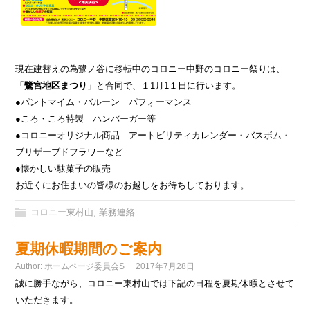
現在建替えの為鷺ノ谷に移転中のコロニー中野のコロニー祭りは、
「
鷺宮地区まつり
」と合同で、１1月1１日に行います。
●パントマイム・バルーン パフォーマンス
●ころ・ころ特製 ハンバーガー等
●コロニーオリジナル商品 アートビリティカレンダー・バスボム・
ブリザーブドフラワーなど
●懐かしい駄菓子の販売
お近くにお住まいの皆様のお越しをお待ちしております。
コロニー東村山
,
業務連絡
夏期休暇期間のご案内
Author:
ホームページ委員会S
2017年7月28日
誠に勝手ながら、コロニー東村山では下記の日程を夏期休暇とさせて
いただきます。