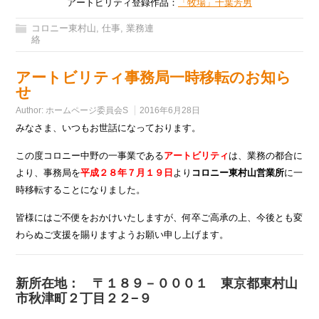
アートビリティ登録作品：
「牧場」千葉芳男
コロニー東村山
,
仕事
,
業務連
絡
アートビリティ事務局一時移転のお知ら
せ
Author:
ホームページ委員会S
2016年6月28日
みなさま、いつもお世話になっております。
この度コロニー中野の一事業である
アートビリティ
は、業務の都合に
より、事務局を
平成２８年７月１９日
より
コロニー東村山営業所
に一
時移転することになりました。
皆様にはご不便をおかけいたしますが、何卒ご高承の上、今後とも変
わらぬご支援を賜りますようお願い申し上げます。
新所在地： 〒１８９－０００１ 東京都東村山
市秋津町２丁目２２−９