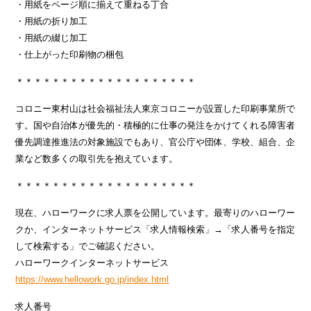
・用紙をページ順に揃えて重ねる丁合
・用紙の折り加工
・用紙の綴じ加工
・仕上がった印刷物の梱包
＊＊＊＊＊＊＊＊＊＊＊＊＊＊＊＊＊＊＊＊
コロニー東村山は社会福祉法人東京コロニーが設置した印刷事業所で
す。国や自治体が優先的・積極的に仕事の発注をかけてくれる障害者
優先調達推進法の対象施設でもあり、官公庁や団体、学校、組合、企
業など数多くの取引先を抱えています。
＊＊＊＊＊＊＊＊＊＊＊＊＊＊＊＊＊＊＊＊
現在、ハローワークに求人票を公開しています。最寄りのハローワー
クか、インターネットサービス「求人情報検索」→「求人番号を指定
して検索する」でご確認ください。
ハローワークインターネットサービス
https://www.hellowork.go.jp/index.html
求人番号