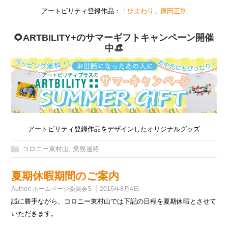
アートビリティ登録作品：
「ひまわり」原田正則
🌻ARTBILITY+のサマーギフトキャンペーン開催
中👒
アートビリティ登録作品をデザインしたオリジナルグッズ
コロニー東村山
,
業務連絡
夏期休暇期間のご案内
Author:
ホームページ委員会S
2016年8月4日
誠に勝手ながら、コロニー東村山では下記の日程を夏期休暇とさせて
いただきます。