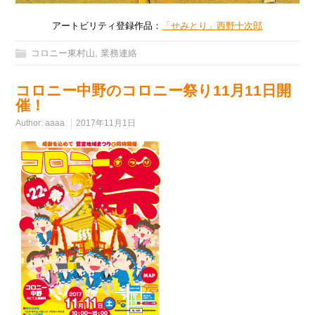
アートビリティ登録作品：
「せみとり」西野十次郎
コロニー東村山
,
業務連絡
コロニー中野のコロニー祭り11月11日開
催！
Author:
aaaa
2017年11月1日