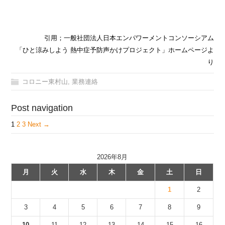
引用；一般社団法人日本エンパワーメントコンソーシアム
「ひと涼みしよう 熱中症予防声かけプロジェクト」ホームページよ
り
コロニー東村山
,
業務連絡
Post navigation
1
2
3
Next →
2026年8月
月
火
水
木
金
土
日
1
2
3
4
5
6
7
8
9
10
11
12
13
14
15
16