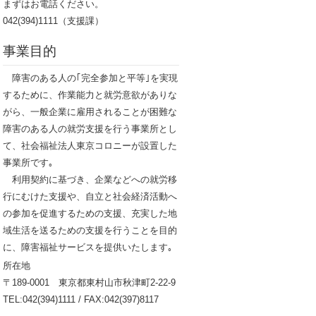
まずはお電話ください。
042(394)1111（支援課）
事業目的
障害のある人の｢完全参加と平等｣を実現
するために、作業能力と就労意欲がありな
がら、一般企業に雇用されることが困難な
障害のある人の就労支援を行う事業所とし
て、社会福祉法人東京コロニーが設置した
事業所です｡
利用契約に基づき、企業などへの就労移
行にむけた支援や、自立と社会経済活動へ
の参加を促進するための支援、充実した地
域生活を送るための支援を行うことを目的
に、障害福祉サービスを提供いたします｡
所在地
〒189-0001 東京都東村山市秋津町2-22-9
TEL:042(394)1111 / FAX:042(397)8117