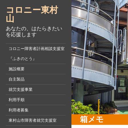
コロニー東村
山
あなたの、はたらきたい
を応援します
コロニー障害者計画相談支援室
『ふきのとう』
施設概要
自主製品
就労支援事業
利用手順
利用者募集
箱メモ
東村山市障害者就労支援室