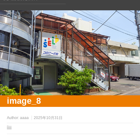
image_8
Author:
aaaa
2025年10月31日