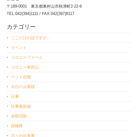
〒189-0001 東京都東村山市秋津町2-22-9
TEL:042(394)1111 / FAX:042(397)8117
カテゴリー
ここだけの話ですが…
イベント
コロニーファーム
コロニー東村山
ペット自慢
今日のお客様
仕事
仕事最前線
余暇活動
探検隊
日々の出来事