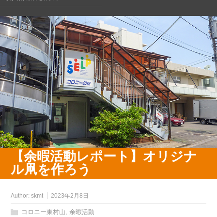
【余暇活動レポート】オリジナ
ル凧を作ろう
Author:
skmt
2023年2月8日
コロニー東村山
,
余暇活動