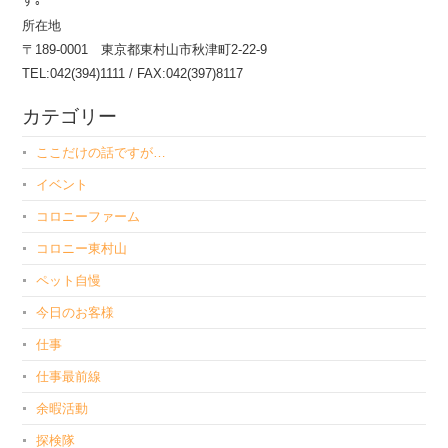
所在地
〒189-0001 東京都東村山市秋津町2-22-9
TEL:042(394)1111 / FAX:042(397)8117
カテゴリー
ここだけの話ですが…
イベント
コロニーファーム
コロニー東村山
ペット自慢
今日のお客様
仕事
仕事最前線
余暇活動
探検隊