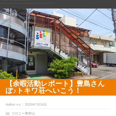
【余暇活動レポート】豊島さん
ぽ♪トキワ荘へいこう！
Author:
n.s
2025年7月24日
コロニー東村山