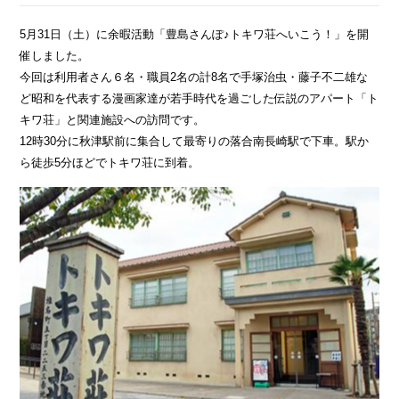
5月31日（土）に余暇活動「豊島さんぽ♪トキワ荘へいこう！」を開
催しました。
今回は利用者さん６名・職員2名の計8名で手塚治虫・藤子不二雄な
ど昭和を代表する漫画家達が若手時代を過ごした伝説のアパート「ト
キワ荘」と関連施設への訪問です。
12時30分に秋津駅前に集合して最寄りの落合南長崎駅で下車。駅か
ら徒歩5分ほどでトキワ荘に到着。