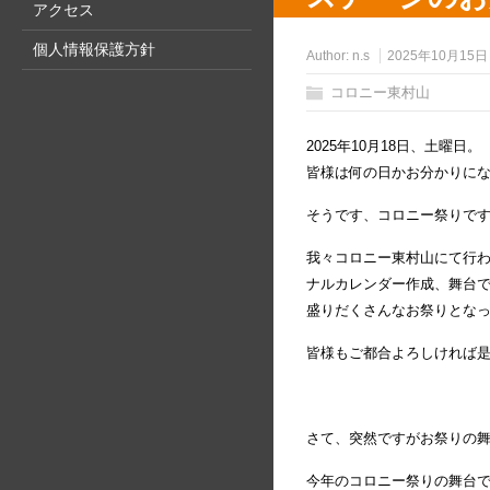
アクセス
個人情報保護方針
Author:
n.s
2025年10月15日
コロニー東村山
2025年10月18日、土曜日。
皆様は何の日かお分かりに
そうです、コロニー祭りで
我々コロニー東村山にて行
ナルカレンダー作成、舞台
盛りだくさんなお祭りとな
皆様もご都合よろしければ
さて、突然ですがお祭りの
今年のコロニー祭りの舞台