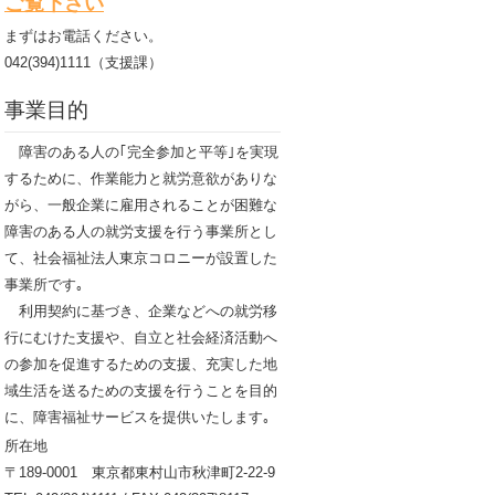
ご覧下さい
まずはお電話ください。
042(394)1111（支援課）
事業目的
障害のある人の｢完全参加と平等｣を実現
するために、作業能力と就労意欲がありな
がら、一般企業に雇用されることが困難な
障害のある人の就労支援を行う事業所とし
て、社会福祉法人東京コロニーが設置した
事業所です｡
利用契約に基づき、企業などへの就労移
行にむけた支援や、自立と社会経済活動へ
の参加を促進するための支援、充実した地
域生活を送るための支援を行うことを目的
に、障害福祉サービスを提供いたします｡
所在地
〒189-0001 東京都東村山市秋津町2-22-9