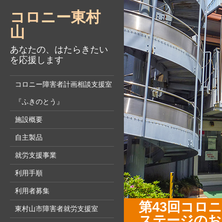
コロニー東村
山
あなたの、はたらきたい
を応援します
コロニー障害者計画相談支援室
『ふきのとう』
施設概要
自主製品
就労支援事業
利用手順
利用者募集
第43回コロ
東村山市障害者就労支援室
ステージのお