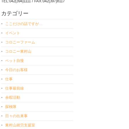
TEL:042(394)1111 / FAX:042(397)8117
カテゴリー
ここだけの話ですが…
イベント
コロニーファーム
コロニー東村山
ペット自慢
今日のお客様
仕事
仕事最前線
余暇活動
探検隊
日々の出来事
東村山就労支援室