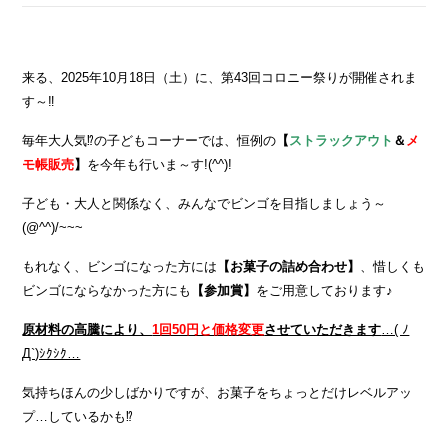
来る、2025年10月18日（土）に、第43回コロニー祭りが開催されま
す～‼
毎年大人気⁉の子どもコーナーでは、恒例の
【
ストラックアウト
＆
メ
モ帳販売
】
を今年も行いま～す!(^^)!
子ども・大人と関係なく、みんなでビンゴを目指しましょう～
(@^^)/~~~
もれなく、ビンゴになった方には
【お菓子の詰め合わせ】
、惜しくも
ビンゴにならなかった方にも
【参加賞】
をご用意しております♪
原材料の高騰により、
1回50円と価格変更
させていただきます
…( ﾉ
Д`)ｼｸｼｸ…
気持ちほんの少しばかりですが、お菓子をちょっとだけレベルアッ
プ…しているかも⁉