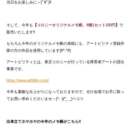
当日をお楽しみに～(ﾟ∀ﾟ)‼
そして、今年も
【
コロニーオリジナルメモ帳、4種1セット100円
】
で
販売いたします‼
もちろん今年のオリジナルメモ帳の表紙にも、アートビリティ登録作
家の方の作品を使用しています(#^.^#)
アートビリティとは、東京コロニーが行っている障害者アートの貸出
事業です。
https://www.artbility.com/
今年も素敵な仕上がりになっておりますので、ぜひ会場でお手に取っ
てお買い求めくださいませ～(*- -)(*_ _)ペコリ
出来立てホヤホヤの今年のメモ帳がこちら‼