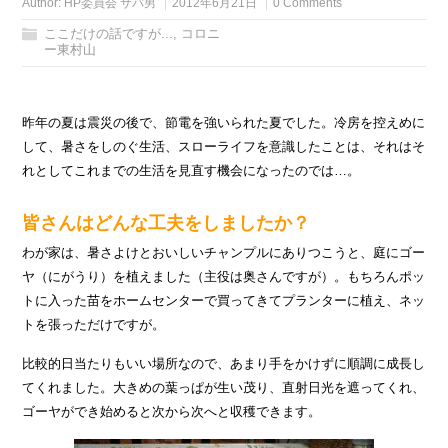
Author:
HP委員会 サバ男
2012年6月21日
0 Comments
ここだけの話ですが...
,
コロニ
ー東村山
昨年の夏は震災の後で、節電を強いられた夏でした。冷房を控えめに
して、暑さをしのぐ生活、スローライフを意識したことは、それはそ
れとしてこれまでの生活を見直す機会になったのでは…。
皆さんはどんな工夫をしましたか？
わが家は、暑さよけとおいしいチャンプルにありつこうと、庭にゴー
ヤ（にがうり）を植えました（主役は奥さんですが）。もちろんポッ
トに入った苗をホームセンターで買ってきてプランターに植え、ネッ
トを張っただけですが。
比較的日当たりもいい場所なので、あまり手をかけずに順調に成長し
てくれました。大きめの葉っぱが生い茂り、直射日光を遮ってくれ、
ゴーヤができ始めると次から次へと収穫できます。