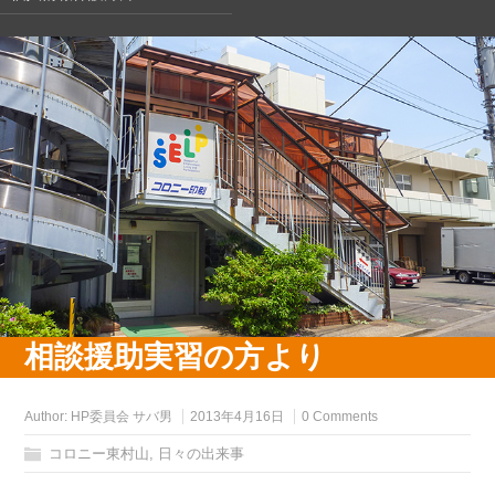
相談援助実習の方より
Author:
HP委員会 サバ男
2013年4月16日
0 Comments
コロニー東村山
,
日々の出来事