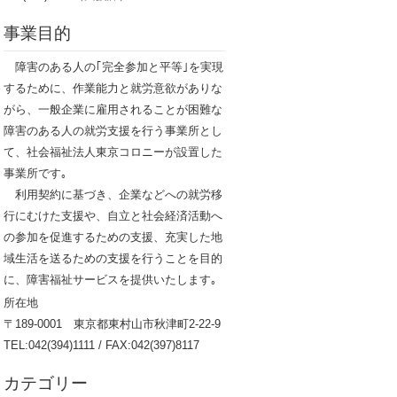
事業目的
障害のある人の｢完全参加と平等｣を実現
するために、作業能力と就労意欲がありな
がら、一般企業に雇用されることが困難な
障害のある人の就労支援を行う事業所とし
て、社会福祉法人東京コロニーが設置した
事業所です｡
利用契約に基づき、企業などへの就労移
行にむけた支援や、自立と社会経済活動へ
の参加を促進するための支援、充実した地
域生活を送るための支援を行うことを目的
に、障害福祉サービスを提供いたします｡
所在地
〒189-0001 東京都東村山市秋津町2-22-9
TEL:042(394)1111 / FAX:042(397)8117
カテゴリー