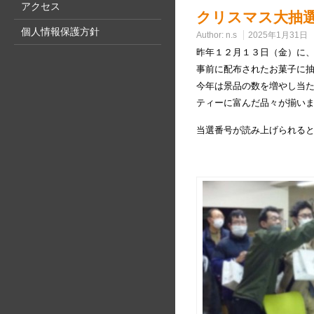
アクセス
クリスマス大抽
個人情報保護方針
Author:
n.s
2025年1月31日
昨年１２月１３日（金）に
事前に配布されたお菓子に
今年は景品の数を増やし当
ティーに富んだ品々が揃い
当選番号が読み上げられる