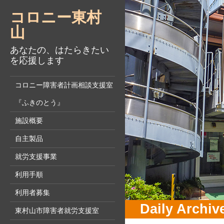
コロニー東村
山
あなたの、はたらきたい
を応援します
コロニー障害者計画相談支援室
『ふきのとう』
施設概要
自主製品
就労支援事業
利用手順
利用者募集
Daily Archiv
東村山市障害者就労支援室