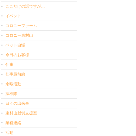
ここだけの話ですが…
イベント
コロニーファーム
コロニー東村山
ペット自慢
今日のお客様
仕事
仕事最前線
余暇活動
探検隊
日々の出来事
東村山就労支援室
業務連絡
活動