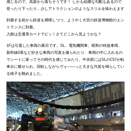
感じるので、高架から落ちそうです！ しかも結構な勾配もあるので
登ったり下ったり…少しアトラクションのようなスリルを味わえます
到着する前から鉄道を満喫しつつ、ようやく大宮の鉄道博物館のエン
トランスに到着。
入館は交通系カードでピッ！さてどこから見ようかな？
1Fは引退した車両の展示です。SL、電気機関車、昭和の特急車両、
新幹線0系など好きな車両の写真を撮られたり、車両の中に入れるの
でシートに座ってその時代を感じてみたり。中央部にはSLのC57が転
車台に載せられ、回転しながらヴォ――っと大きな汽笛を鳴らしてい
る様子を眺めました。