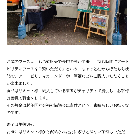
お隣のブースは、もつ煮販売で長蛇の列が出来、「待ち時間にアート
ビリティブースをご覧いただく」という、ちょっと棚からぼたもち状
態で、アートビリティカレンダーや一筆箋などをご購入いただくこと
が出来ました。
食品はサミット様に納入している業者がチャリティで提供し、お客様
は善意で募金をします。
その募金は杉並区社会福祉協議会に寄付という、素晴らしいお祭りな
のです。
終了は午後3時。
お昼にはサミット様から配給されたおにぎりと温かい芋煮もいただ