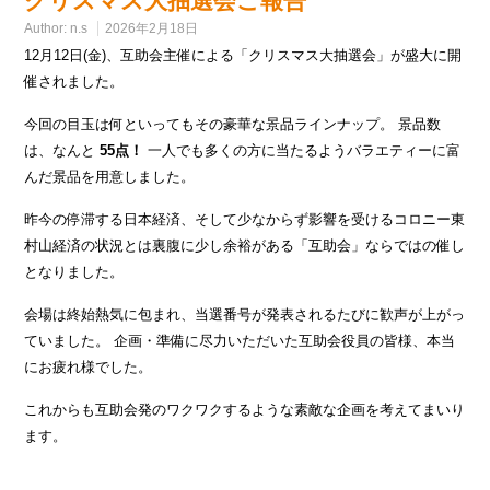
クリスマス大抽選会ご報告
Author:
n.s
2026年2月18日
12月12日(金)、互助会主催による「クリスマス大抽選会」が盛大に開
催されました。
今回の目玉は何といってもその豪華な景品ラインナップ。 景品数
は、なんと
55点！
一人でも多くの方に当たるようバラエティーに富
んだ景品を用意しました。
昨今の停滞する日本経済、そして少なからず影響を受けるコロニー東
村山経済の状況とは裏腹に少し余裕がある「互助会」ならではの催し
となりました。
会場は終始熱気に包まれ、当選番号が発表されるたびに歓声が上がっ
ていました。 企画・準備に尽力いただいた互助会役員の皆様、本当
にお疲れ様でした。
これからも互助会発のワクワクするような素敵な企画を考えてまいり
ます。