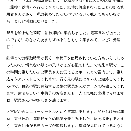
１月10日（土）余暇活動として、鉄道好きな7名と大宮の鉄道博物館
（通称：鉄博）へ行ってきました。鉄博に何度も行ったことのある利
用者さんが多く、私は初めてだったのでいろいろ教えてもらいなが
ら、楽しい活動になりました。
昼食を済ませた13時、新秋津駅に集合しました。電車遅延があった
のですが、みなさんあまり遅れることもなく集まれて、いざ出発進
行！
鉄博までは移動時間が長く、車椅子を使用されている方もいらっしゃ
ったので、慣れない駅での乗りかえが心配でした。でも乗車駅で「こ
の時間に乗りたい」と駅員さんに伝えるとホームまで案内して、乗り
込みをアシストしてくれます。行く先の駅にはちゃんと連絡してくれ
るので、目的の駅に到着すると別の駅員さんがホームで待機してくれ
ます。素晴らしい！車椅子のお客さんも一人で気軽に出掛けられます
ね、駅員さんのやさしさを感じます。
大宮駅からはニューシャトルという電車に乗ります。私たちは先頭車
両に乗り込み、運転席からの風景を楽しみました。駅を出発するとす
ぐ、直角に曲がる急カーブが連続します。線路が見切れているように