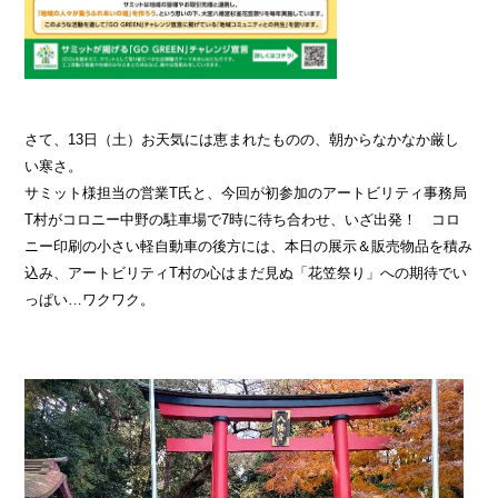
さて、13日（土）お天気には恵まれたものの、朝からなかなか厳し
い寒さ。
サミット様担当の営業T氏と、今回が初参加のアートビリティ事務局
T村がコロニー中野の駐車場で7時に待ち合わせ、いざ出発！ コロ
ニー印刷の小さい軽自動車の後方には、本日の展示＆販売物品を積み
込み、アートビリティT村の心はまだ見ぬ「花笠祭り」への期待でい
っぱい…ワクワク。